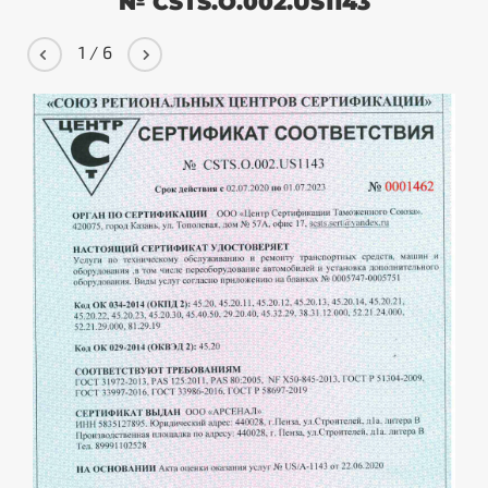
№ CSTS.O.002.US1143
1
/
6